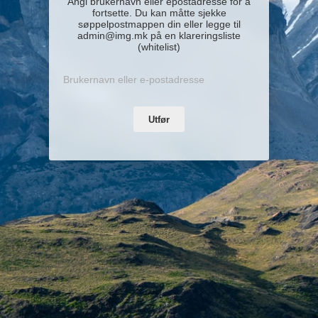
Angi brukernavn eller epostadresse for å
fortsette. Du kan måtte sjekke
søppelpostmappen din eller legge til
admin@img.mk på en klareringsliste
(whitelist)
Utfør