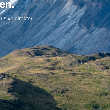
en.
usive direkter