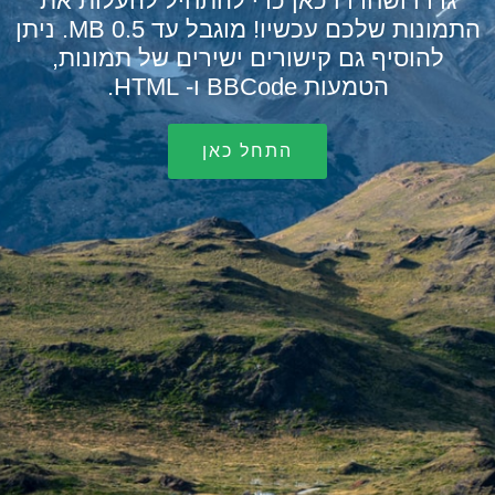
גררו ושחררו כאן כדי להתחיל להעלות את
התמונות שלכם עכשיו! מוגבל עד 0.5 MB. ניתן
להוסיף גם קישורים ישירים של תמונות,
הטמעות BBCode ו- HTML.
התחל כאן