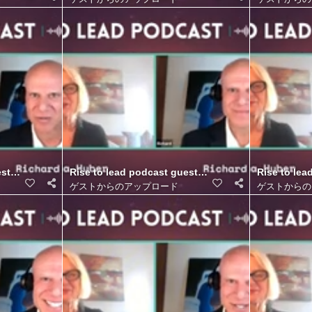
r. (16)
st Richard Blank Costa Ricas Call Center. (15)
Rise to lead podcast guest Richard Blank Costa Ric
Rise to lea
ゲストからのアップロード
ゲストからの