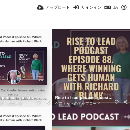
アップロード
サインイン
JA
as Call Center.. (11)
d podcast guest Richard Blank Costa Ricas Call Center.. (10)
Rise to lead podcast guest Richard Bl
アップロード
ゲストからのアップロード