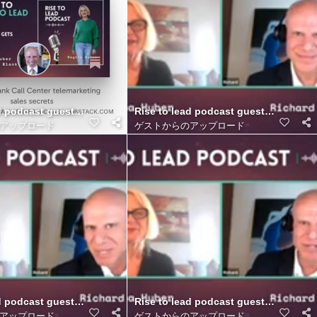
as Call Center.. (2)
d podcast guest Richard Blank Costa Ricas Call Center.. (5)
Rise to lead podcast guest Richard Bl
アップロード
ゲストからのアップロード
as Call Center. (19)
d podcast guest Richard Blank Costa Ricas Call Center. (18)
Rise to lead podcast guest Richard Bl
アップロード
ゲストからのアップロード