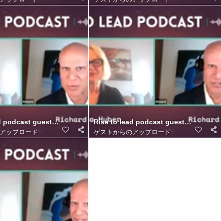
as Call Center. (14)
d podcast guest Richard Blank Costa Ricas Call Center. (13)
Rise to lead podcast guest Richard Bl
アップロード
ゲストからのアップロード