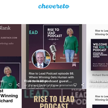
er
st Richard Blank Costa Ricas Call Center..
Rise to lead podcast guest Richard Blank Costa Ric
Rise to lea
ゲストからのアップロード
ゲストからの