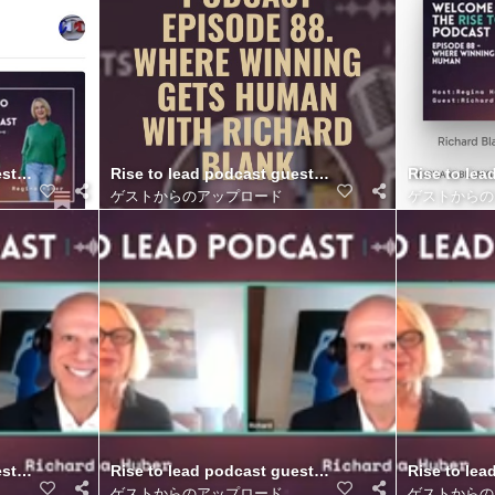
.. (7)
st Richard Blank Costa Ricas Call Center.. (6)
Rise to lead podcast guest Richard Blank Costa Ric
Rise to lea
ゲストからのアップロード
ゲストからの
r. (21)
st Richard Blank Costa Ricas Call Center. (20)
Rise to lead podcast guest Richard Blank Costa Ric
Rise to lea
ゲストからのアップロード
ゲストからの